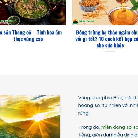
c sản Thắng cố – Tinh hoa ẩm
Đông trùng hạ thảo ngâm ch
thực vùng cao
với gì tốt? 10 cách kết hợp có
cho sức khỏe
Vùng cao phía Bắc, nơi t
hoang sơ, tự nhiên với nhi
rừng.
Trong đó,
miến dong sợi t
tiếng, giòn dai nhiều dinh