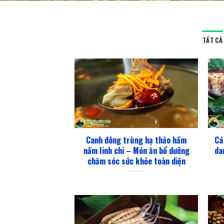
TẤT CẢ
Canh đông trùng hạ thảo hầm
Cá
nấm linh chi – Món ăn bổ dưỡng
da
chăm sóc sức khỏe toàn diện