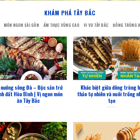
KHÁM PHÁ TÂY BẮC
MÓN NGON SÀI GÒN
ẨM THỰC VÙNG CAO
VI VU TÂY BẮC
ĐÔNG TRÙNG H
 nướng sông Đà – Đặc sản trứ
Khác biệt giữa đông trùng 
nh đất Hòa Bình | Vị ngon món
thảo tự nhiên và nuôi trồng n
ăn Tây Bắc
tạo