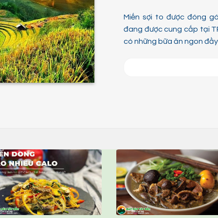
Miến sợi to được đóng g
đang được cung cấp tại T
có những bữa ăn ngon đầy đ