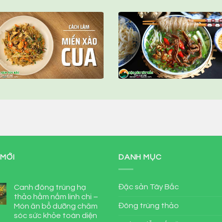
 MỚI
DANH MỤC
Đặc sản Tây Bắc
Canh đông trùng hạ
thảo hầm nấm linh chi –
Đông trùng thảo
Món ăn bổ dưỡng chăm
sóc sức khỏe toàn diện