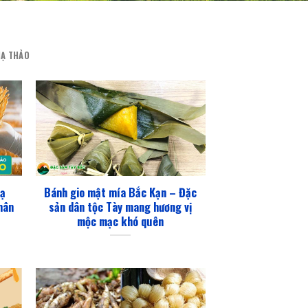
Ạ THẢO
hạ
Bánh gio mật mía Bắc Kạn – Đặc
hân
sản dân tộc Tày mang hương vị
mộc mạc khó quên