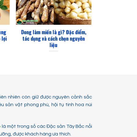
ung
Dong làm miến là gì? Đặc điểm,
 lợi
tác dụng và cách chọn nguyên
liệu
hiên nhiên còn giữ được nguyên cảnh sắc
ều sản vật phong phú, hội tụ tinh hoa núi
o
là một trong số các Đặc sản Tây Bắc nổi
 dưỡng, được khách hàng ưa thích.