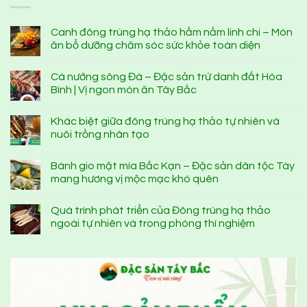
Canh đông trùng hạ thảo hầm nấm linh chi – Món
ăn bổ dưỡng chăm sóc sức khỏe toàn diện
Cá nướng sông Đà – Đặc sản trứ danh đất Hòa
Bình | Vị ngon món ăn Tây Bắc
Khác biệt giữa đông trùng hạ thảo tự nhiên và
nuôi trồng nhân tạo
Bánh gio mật mía Bắc Kạn – Đặc sản dân tộc Tày
mang hương vị mộc mạc khó quên
Quá trình phát triển của Đông trùng hạ thảo
ngoài tự nhiên và trong phòng thí nghiệm