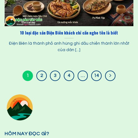
10 loại đặc sản Điện Biên khách chỉ cần nghe tên là biết
Điện Biên là thành phố anh hùng ghi dấu chiến thành lớn nhất
của dân [...]
1
2
3
4
…
14
HÔM NAY ĐỌC GÌ?