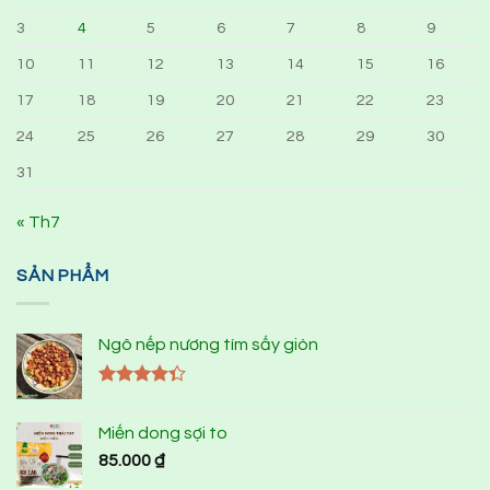
3
4
5
6
7
8
9
10
11
12
13
14
15
16
17
18
19
20
21
22
23
24
25
26
27
28
29
30
31
« Th7
SẢN PHẨM
Ngô nếp nương tím sấy giòn
Được xếp
hạng
4.33
Miến dong sợi to
5 sao
85.000
₫