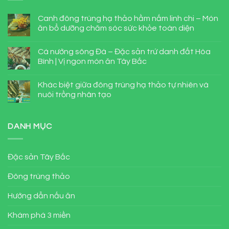
Canh đông trùng hạ thảo hầm nấm linh chi – Món
ăn bổ dưỡng chăm sóc sức khỏe toàn diện
Cá nướng sông Đà – Đặc sản trứ danh đất Hòa
Bình | Vị ngon món ăn Tây Bắc
Khác biệt giữa đông trùng hạ thảo tự nhiên và
nuôi trồng nhân tạo
DANH MỤC
Đặc sản Tây Bắc
Đông trùng thảo
Hướng dẫn nấu ăn
Khám phá 3 miền