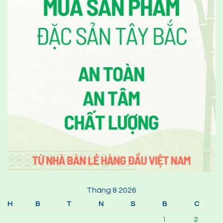
Tháng 8 2026
H
B
T
N
S
B
C
1
2