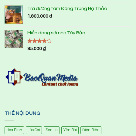
Trà dưỡng tâm Đông Trùng Hạ Thảo
1.800.000
₫
Miến dong sợi nhỏ Tây Bắc
Được
85.000
₫
xếp hạng
4.00
5
sao
THẺ NỘI DUNG
Hòa Bình
Lào Cai
Sơn La
Yên Bái
Điện Biên