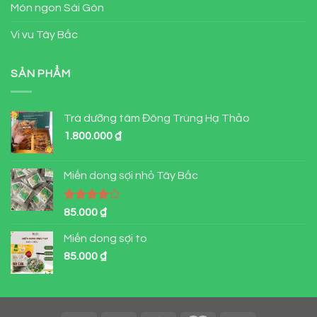
Món ngon Sài Gòn
Vi vu Tây Bắc
SẢN PHẨM
Trà dưỡng tâm Đông Trùng Hạ Thảo
1.800.000
₫
Miến dong sợi nhỏ Tây Bắc
Được
85.000
₫
xếp hạng
4.00
5
Miến dong sợi to
sao
85.000
₫