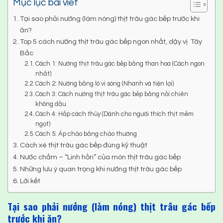
Mục lục bài viết
Tại sao phải nướng (làm nóng) thịt trâu gác bếp trước khi
ăn?
Top 5 cách nướng thịt trâu gác bếp ngon nhất, dậy vị Tây
Bắc
Cách 1: Nướng thịt trâu gác bếp bằng than hoa (Cách ngon
nhất)
Cách 2: Nướng bằng lò vi sóng (Nhanh và tiện lợi)
Cách 3: Cách nướng thịt trâu gác bếp bằng nồi chiên
không dầu
Cách 4: Hấp cách thủy (Dành cho người thích thịt mềm
ngọt)
Cách 5: Áp chảo bằng chảo thường
Cách xé thịt trâu gác bếp đúng kỹ thuật
Nước chấm – “Linh hồn” của món thịt trâu gác bếp
Những lưu ý quan trọng khi nướng thịt trâu gác bếp
Lời kết
Tại sao phải nướng (làm nóng) thịt trâu gác bếp
trước khi ăn?