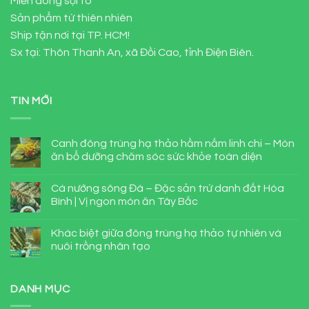
Miến dong sợi to
Sản phẩm từ thiên nhiên
Ship tận nơi tại TP. HCM!
Sx tại: Thôn Thanh An, xã Đồi Cao, tỉnh Điện Biên.
TIN MỚI
Canh đông trùng hạ thảo hầm nấm linh chi – Món
ăn bổ dưỡng chăm sóc sức khỏe toàn diện
Cá nướng sông Đà – Đặc sản trứ danh đất Hòa
Bình | Vị ngon món ăn Tây Bắc
Khác biệt giữa đông trùng hạ thảo tự nhiên và
nuôi trồng nhân tạo
DANH MỤC