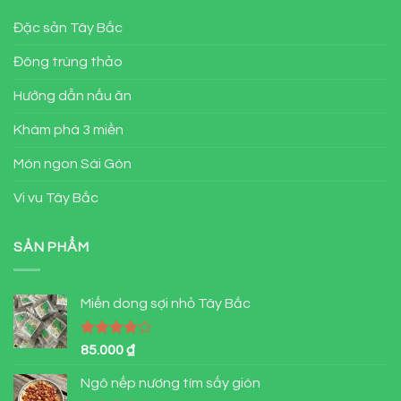
Đặc sản Tây Bắc
Đông trùng thảo
Hướng dẫn nấu ăn
Khám phá 3 miền
Món ngon Sài Gòn
Vi vu Tây Bắc
SẢN PHẨM
Miến dong sợi nhỏ Tây Bắc
Được
85.000
₫
xếp hạng
4.00
5
Ngô nếp nương tím sấy giòn
sao