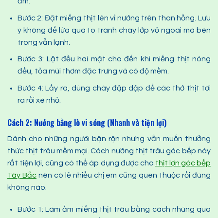
ẩm.
Bước 2: Đặt miếng thịt lên vỉ nướng trên than hồng. Lưu
ý không để lửa quá to tránh cháy lớp vỏ ngoài mà bên
trong vẫn lạnh.
Bước 3: Lật đều hai mặt cho đến khi miếng thịt nóng
đều, tỏa mùi thơm đặc trưng và có độ mềm.
Bước 4: Lấy ra, dùng chày đập dập để các thớ thịt tơi
ra rồi xé nhỏ.
Cách 2: Nướng bằng lò vi sóng (Nhanh và tiện lợi)
Dành cho những người bận rộn nhưng vẫn muốn thưởng
thức thịt trâu mềm mại. Cách nướng thịt trâu gác bếp này
rất tiện lợi, cũng có thể áp dụng được cho
thịt lợn gác bếp
Tây Bắc
nên có lẽ nhiều chị em cũng quen thuộc rồi đúng
không nào.
Bước 1: Làm ẩm miếng thịt trâu bằng cách nhúng qua