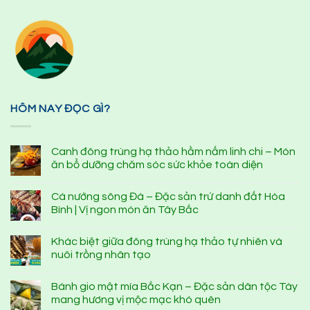
HÔM NAY ĐỌC GÌ?
Canh đông trùng hạ thảo hầm nấm linh chi – Món
ăn bổ dưỡng chăm sóc sức khỏe toàn diện
Cá nướng sông Đà – Đặc sản trứ danh đất Hòa
Bình | Vị ngon món ăn Tây Bắc
Khác biệt giữa đông trùng hạ thảo tự nhiên và
nuôi trồng nhân tạo
Bánh gio mật mía Bắc Kạn – Đặc sản dân tộc Tày
mang hương vị mộc mạc khó quên