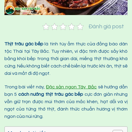
Đánh giá post
Thịt trâu gác bếp
là tinh túy ẩm thực của đồng bào dân
tộc Thái tại Tây Bắc. Tuy nhiên, vì đặc tính được sấy khô
bằng khói bếp trong thời gian dài, miếng thịt thường khá
cứng. Nếu không biết cách chế biến lại trước khi ăn, thịt sẽ
dai và mất đi độ ngọt.
Trong bài viết này,
Đặ
c sản ngon Tây Bắc
sẽ hướng dẫn
bạn 5
cách nướng thịt trâu gác bếp
cực đơn giản nhưng
vẫn giữ trọn được mùi thơm của mắc khén, hạt dổi và vị
ngọt của từng thớ thịt, đánh thức chuẩn hương vị thơm
ngon của núi rừng.