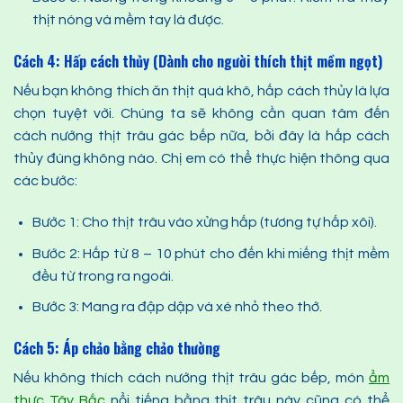
thịt nóng và mềm tay là được.
Cách 4: Hấp cách thủy (Dành cho người thích thịt mềm ngọt)
Nếu bạn không thích ăn thịt quá khô, hấp cách thủy là lựa
chọn tuyệt vời. Chúng ta sẽ không cần quan tâm đến
cách nướng thịt trâu gác bếp nữa, bởi đây là hấp cách
thủy đúng không nào. Chị em có thể thực hiện thông qua
các bước:
Bước 1: Cho thịt trâu vào xửng hấp (tương tự hấp xôi).
Bước 2: Hấp từ 8 – 10 phút cho đến khi miếng thịt mềm
đều từ trong ra ngoài.
Bước 3: Mang ra đập dập và xé nhỏ theo thớ.
Cách 5: Áp chảo bằng chảo thường
Nếu không thích cách nướng thịt trâu gác bếp, món
ẩm
thực Tây Bắc
nổi tiếng bằng thịt trâu này cũng có thể