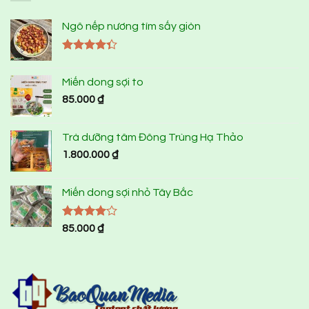
Ngô nếp nương tím sấy giòn
Được xếp
hạng
4.33
Miến dong sợi to
5 sao
85.000
₫
Trà dưỡng tâm Đông Trùng Hạ Thảo
1.800.000
₫
Miến dong sợi nhỏ Tây Bắc
Được
85.000
₫
xếp hạng
4.00
5
sao