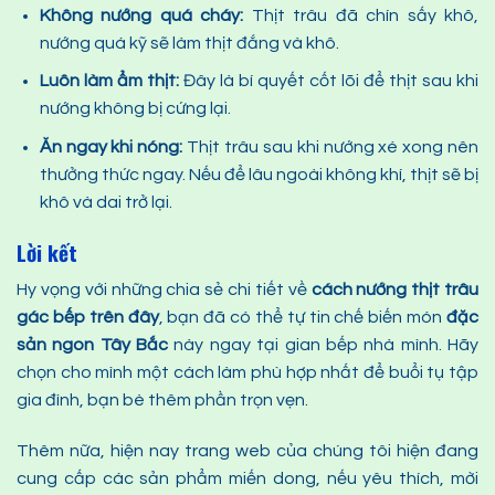
Không nướng quá cháy:
Thịt trâu đã chín sấy khô,
nướng quá kỹ sẽ làm thịt đắng và khô.
Luôn làm ẩm thịt:
Đây là bí quyết cốt lõi để thịt sau khi
nướng không bị cứng lại.
Ăn ngay khi nóng:
Thịt trâu sau khi nướng xé xong nên
thưởng thức ngay. Nếu để lâu ngoài không khí, thịt sẽ bị
khô và dai trở lại.
Lời kết
Hy vọng với những chia sẻ chi tiết về
cách nướng thịt trâu
gác bếp trên đây
, bạn đã có thể tự tin chế biến món
đặc
sản ngon Tây Bắc
này ngay tại gian bếp nhà mình. Hãy
chọn cho mình một cách làm phù hợp nhất để buổi tụ tập
gia đình, bạn bè thêm phần trọn vẹn.
Thêm nữa, hiện nay trang web của chúng tôi hiện đang
cung cấp các sản phẩm miến dong, nếu yêu thích, mời