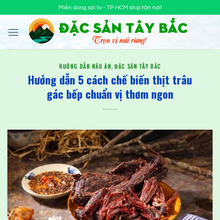
Chuyển
Miến dong sợi to - TP HCM ship tận nơi!
đến
nội
dung
HƯỚNG DẪN NẤU ĂN
,
ĐẶC SẢN TÂY BẮC
Hướng dẫn 5 cách chế biến thịt trâu
gác bếp chuẩn vị thơm ngon