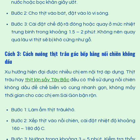
nước hoặc bọc khăn giấy ướt.
Bước 2: Cho thịt vào bát, đặt vào lò vi sóng.
Bước 3: Cài đặt chế độ rã đông hoặc quay ở mức nhiệt
trung bình trong khoảng 1.5 – 2 phút. Không nên quay
quá lâu vì thịt sẽ bị khô cứng như gỗ.
Cách 3:
Cách nướng thịt trâu gác bếp
bằng nồi chiên không
dầu
Xu hướng hiện đại được nhiều chị em nội trợ áp dụng. Thịt
trâu hay
thịt lợn sấy Tây Bắc
đều có thể sử dụng nồi chiên
không dầu để chế biến vô cùng nhanh gọn, không mấy
thời gian cho các chị em Sài Gòn bận rộn.
Bước 1: Làm ẩm thịt trâukhô.
Bước 2: Xếp thịt vào nồi chiên, cài đặt nhiệt độ khoảng
160 – 180 độ C.
Bước 3: Nướng trong khoảng 3 – 5 phút. Kiểm tra thấy