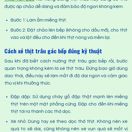
được áp chảo dễ dàng và đảm bảo độ ngon không kém:
Bước 1: Làm ẩm miếng thịt.
Bước 2: Đặt chảo lên bếp (không cho dầu mỡ), cho thịt
vào và lật đều cho đến khi thịt nóng và mềm lại.
Cách xé thịt trâu gác bếp đúng kỹ thuật
Sau khi đã biết cách nướng thịt trâu gác bếp rồi, bước
quan trọng không kém là xé thịt trâu. Đừng bao giờ dùng
dao thái, điều này sẽ làm mất đi độ dai ngon và cảm giác
thú vị khi thưởng thức.
Đập dập: Sử dụng chày gỗ đập thật mạnh lên miếng
thịt trên một mặt phẳng cứng. Đập cho đến khi miếng
thịt tơi ra thành các thớ dọc.
Xé nhỏ: Dùng tay xé theo dọc thớ thịt. Không nên xé
quá to sẽ dai, cũng không nên xé vụn quá sẽ mất vị