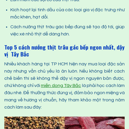
Kích hoạt lại tinh dầu của các loại gia vị đặc trưng như
mắc khén, hạt dổi.
Cách nướng thịt trâu gác bếp đúng sẽ tạo độ tơi, giúp
việc xé nhỏ thịt dễ dàng hơn.
Top 5 cách nướng thịt trâu gác bếp ngon nhất
, dậy
vị Tây Bắc
Nhiều khách hàng tại TP HCM hiện nay mua loại đặc sản
này nhưng vẫn chủ yếu là ăn luôn. Nếu không biết cách
chế biến thì sẽ không thể dậy vị ngon nguyên bản được,
chứ không chỉ với
miến dong Tây Bắc
là phải học cách làm
đâu nhé. Để thưởng thức đúng vị, đảm bảo ngon miệng và
mang về hương vị chuẩn, hãy tham khảo một trong năm
cách làm sau đây: