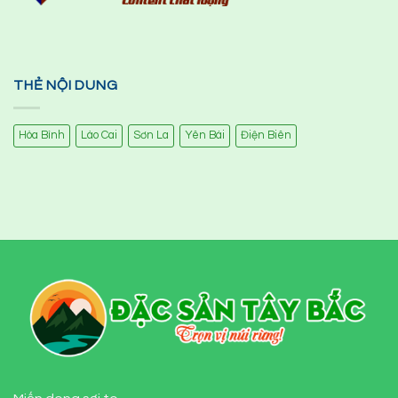
THẺ NỘI DUNG
Hòa Bình
Lào Cai
Sơn La
Yên Bái
Điện Biên