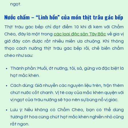
ngọt.
Nước chấm – “Linh hồn” của món thịt trâu gác bếp
Thịt trâu gác bếp chỉ đạt điểm 10 khi đi kèm với Chẩm
Chéo, đây là một trong
các loại đặc sản Tây Bắc
về gia vị
giờ đây còn được rất nhiều miền ưa chuộng. Khi thông
thạo cách nướng thịt trâu gác bếp rồi, chế biến chẩm
chéo như sau:
Thành phần: Muối, ớt nướng, tỏi, sả, gừng và đặc biệt là
hạt mắc khén.
Cách dùng: Giã nhuyễn các nguyên liệu trên, trộn thêm
chút nước cốt chanh. Vị tê cay của mắc khén quyện với
vị ngọt của trâu nướng sẽ tạo nên sự bùng nổ vị giác.
Lưu ý: Nếu không có Chẩm Chéo, bạn có thể dùng
tương ớt hòa cùng chút hạt mắc khén nghiền nhỏ cũng
rất ngon.