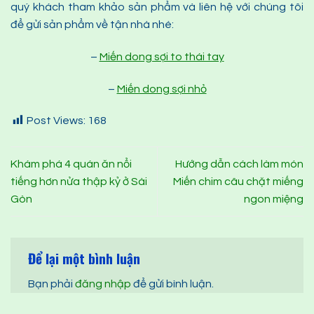
quý khách tham khảo sản phẩm và liên hệ với chúng tôi
để gửi sản phẩm về tận nhà nhé:
–
Miến dong sợi to thái tay
–
Miến dong sợi nhỏ
Post Views:
168
Khám phá 4 quán ăn nổi
Hướng dẫn cách làm món
tiếng hơn nửa thập kỷ ở Sài
Miến chim câu chặt miếng
Gòn
ngon miệng
Để lại một bình luận
Bạn phải
đăng nhập
để gửi bình luận.