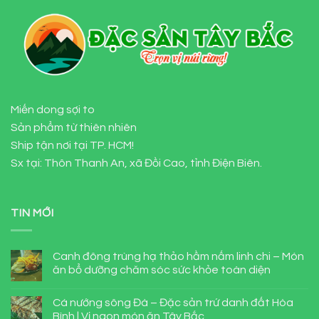
Miến dong sợi to
Sản phẩm từ thiên nhiên
Ship tận nơi tại TP. HCM!
Sx tại: Thôn Thanh An, xã Đồi Cao, tỉnh Điện Biên.
TIN MỚI
Canh đông trùng hạ thảo hầm nấm linh chi – Món
ăn bổ dưỡng chăm sóc sức khỏe toàn diện
Cá nướng sông Đà – Đặc sản trứ danh đất Hòa
Bình | Vị ngon món ăn Tây Bắc