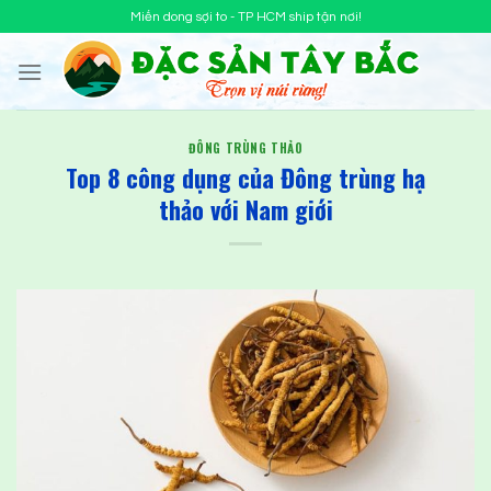
Chuyển
Miến dong sợi to - TP HCM ship tận nơi!
đến
nội
dung
ĐÔNG TRÙNG THẢO
Top 8 công dụng của Đông trùng hạ
thảo với Nam giới