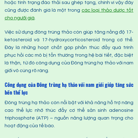
hoặc tình trạng đào thải sau ghép tạng, chính vì vậy đây
cũng được đánh giá là một trong
các loại thảo dược tốt
cho người già
.
Việc sử dụng đông trùng thảo còn giúp tăng nồng độ 17-
ketosteroid và 17-hydroxycorticosteroid trong cơ thể.
Đây là những hoạt chất góp phần thúc đẩy quá trình
phục hồi các mô bị tổn thương trong hệ bài tiết, đặc biệt
là thận, từ đó công dụng của Đông trùng hạ thảo với nam
giới vô cùng rõ ràng.
Công dụng của Đông trùng hạ thảo với nam giới giúp tăng sức
bền thể lực
Đông trùng hạ thảo còn nổi bật với khả năng hỗ trợ nâng
cao thể lực nhờ thúc đẩy cơ thể sản sinh adenosine
triphosphate (ATP) – nguồn năng lượng quan trọng cho
hoạt động của tế bào.