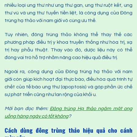
nhiều loại ung thư như ung thư gan, ung thư ruột kết, ung
thư vú và ung thư tuyến tiền liệt, là công dụng của Đông
trùng hạ thảo với nam giới vô cùng ưu thế.
Tuy nhiên, đông trùng thảo không thể thay thế các
phương pháp điều trị y khoa truyền thống như hóa trị, xạ
trị hay phẫu thuật. Thay vào đó, dược liệu này có thể
đóng vai trò hỗ trợ nhằm nâng cao hiệu quả điều trị.
Ngoài ra, công dụng của Đông trùng hạ thảo với nam
giới còn giúp kích hoạt đại thực bào, điều hòa quá trình tự
chết của tế bào ung thư (apoptosis) và góp phần ức chế
sự phát triển cũng như lan rộng của khối u.
Mời bạn đọc thêm:
Đông trùng Hạ thảo ngâm mật ong
uống hàng ngày có tốt không
?
Cách dùng đông trùng thảo hiệu quả cho
cánh