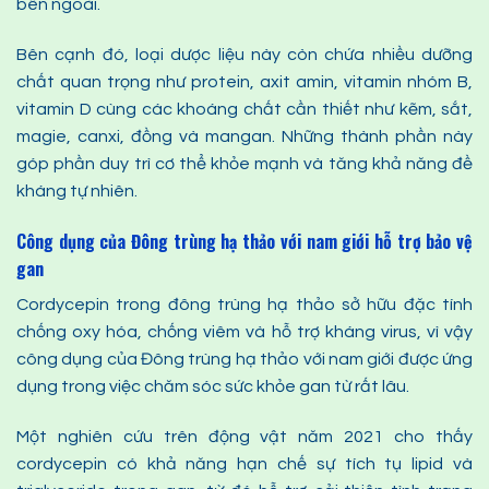
bên ngoài.
Bên cạnh đó, loại dược liệu này còn chứa nhiều dưỡng
chất quan trọng như protein, axit amin, vitamin nhóm B,
vitamin D cùng các khoáng chất cần thiết như kẽm, sắt,
magie, canxi, đồng và mangan. Những thành phần này
góp phần duy trì cơ thể khỏe mạnh và tăng khả năng đề
kháng tự nhiên.
Công dụng của Đông trùng hạ thảo với nam giới hỗ trợ bảo vệ
gan
Cordycepin trong đông trùng hạ thảo sở hữu đặc tính
chống oxy hóa, chống viêm và hỗ trợ kháng virus, vì vậy
công dụng của Đông trùng hạ thảo với nam giới được ứng
dụng trong việc chăm sóc sức khỏe gan từ rất lâu.
Một nghiên cứu trên động vật năm 2021 cho thấy
cordycepin có khả năng hạn chế sự tích tụ lipid và