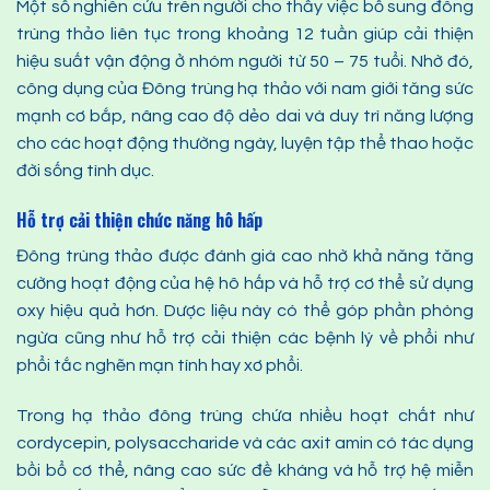
Một số nghiên cứu trên người cho thấy việc bổ sung đông
trùng thảo liên tục trong khoảng 12 tuần giúp cải thiện
hiệu suất vận động ở nhóm người từ 50 – 75 tuổi. Nhờ đó,
công dụng của Đông trùng hạ thảo với nam giới tăng sức
mạnh cơ bắp, nâng cao độ dẻo dai và duy trì năng lượng
cho các hoạt động thường ngày, luyện tập thể thao hoặc
đời sống tình dục.
Hỗ trợ cải thiện chức năng hô hấp
Đông trùng thảo được đánh giá cao nhờ khả năng tăng
cường hoạt động của hệ hô hấp và hỗ trợ cơ thể sử dụng
oxy hiệu quả hơn. Dược liệu này có thể góp phần phòng
ngừa cũng như hỗ trợ cải thiện các bệnh lý về phổi như
phổi tắc nghẽn mạn tính hay xơ phổi.
Trong hạ thảo đông trùng chứa nhiều hoạt chất như
cordycepin, polysaccharide và các axit amin có tác dụng
bồi bổ cơ thể, nâng cao sức đề kháng và hỗ trợ hệ miễn