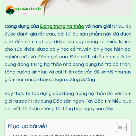
Công dụng của
Đông trùng hạ thảo
với nam giới
từ lâu đã
được đánh giá rất cao, bởi từ lâu sản phẩm này đã được
biết đến như một loại dược liệu quý mang lại nhiều lợi ích
cho sức khỏe, được cả y học cổ truyền lẫn y học hiện đại
nghiên cứu và đánh giá cao. Đặc biệt, nhiều nam giới tin
dùng đông trùng hạ thảo nhờ công dụng hỗ trợ bổ thận,
tăng cường sinh lực và cải thiện các vấn đề sinh lý như suy
giảm ham muốn hay rối loạn cương dương.
Vậy thực tế tác dụng của đông trùng hạ thảo đối với nam
giới ra sao? Hãy cùng Đặc sản ngon Tây Bắc tìm hiểu qua
bài viết đã được chúng tôi tổng hợp ngay sau đây.
Mục lục bài viết