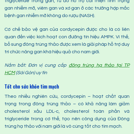
triglyceride trong gan, từ đó hỗ trợ cải thiện tình trạng
gan nhiễm mỡ, viêm gan và xơ gan ở các trường hợp mắc
bệnh gan nhiễm mỡ không do rượu (NASH).
Cơ chế bảo vệ gan của cordycepin được cho là có liên
quan đến việc kích hoạt con đường tín hiệu AMPK. Vì thế,
bổ sung đông trùng thảo được xem là giải pháp hỗ trợ duy
trì chức năng gan khá hiệu quả cho nam giới.
Nắm bắt: Đơn vị cung cấp
đông trùng hạ thảo tại TP
HCM
(Sài Gòn) uy tín
Tốt cho sức khỏe tim mạch
Theo nhiều nghiên cứu, cordycepin – hoạt chất quan
trọng trong đông trùng thảo – có khả năng làm giảm
cholesterol xấu LDL-c, cholesterol toàn phần và
triglyceride trong cơ thể, tạo nên công dụng của Đông
trùng hạ thảo với nam giới là vô cùng tốt cho tim mạch.