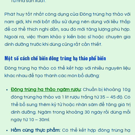
từ nhà sản xuất.
Phát huy tốt nhất công dụng của Đông trùng hạ thảo với
nam giới, khi mới bắt đầu sử dụng nên dùng với liều thấp
để cơ thể thích nghi dần, sau đó mới tăng lượng phù hợp.
Ngoài ra, việc tham khảo ý kiến bác sĩ hoặc chuyên gia
dinh dưỡng trước khi dùng cũng rất cần thiết.
Một số cách chế biến đông trùng hạ thảo phổ biến
Đông trùng hạ thảo có thể kết hợp với nhiều nguyên liệu
khác nhau để tạo thành các món bổ dưỡng:
Đ
ông trùng hạ thảo n
gâm rượu
:
Chuẩn bị khoảng 10g
đông trùng hạ thảo và 1 lít rượu trắng từ 35 – 45 độ. Có
thể bổ sung thêm kỷ tử hoặc nhân sâm để tăng giá trị
dinh dưỡng. Ngâm trong khoảng 30 ngày rồi dùng mỗi
ngày từ 10 – 30ml.
Hầm cùng thực phẩm:
Có thể kết hợp đông trùng hạ