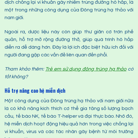
dịch chống lại vi khuẩn gây nhiễm trùng đường hô hấp, là
một trong những công dụng của Đông trùng hạ thảo với
nam giới.
Ngoài ra, dược liệu này còn giúp thư giãn cơ trơn phế
quản, hỗ trợ mở rộng đường thở, giúp quá trình hô hấp
diễn ra dễ dàng hơn. Đây là lợi ích đặc biệt hữu ích đối với
người đang gặp các vấn đề liên quan đến phổi.
Tham khảo thêm:
Trẻ em sử dụng đông trùng hạ thảo
có
tốt không?
Hỗ trợ nâng cao hệ miễn dịch
Một công dụng của Đông trùng hạ thảo với nam giới nữa
là có khả năng kích thích cơ thể gia tăng số lượng bạch
cầu, tế bào NK, tế bào T-helper và đại thực bào. Nhờ đó,
hệ miễn dịch hoạt động hiệu quả hơn trong việc chống lại
vi khuẩn, virus và các tác nhân gây bệnh từ môi trường