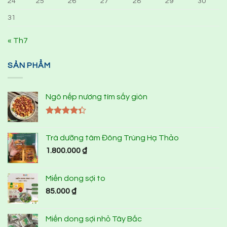
24
25
26
27
28
29
30
31
« Th7
SẢN PHẨM
Ngô nếp nương tím sấy giòn
Được xếp
hạng
4.33
Trà dưỡng tâm Đông Trùng Hạ Thảo
5 sao
1.800.000
₫
Miến dong sợi to
85.000
₫
Miến dong sợi nhỏ Tây Bắc