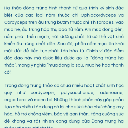
Hạ thảo đông trùng hình thành từ quá trình ký sinh đặc
biệt của các loài nấm thuộc chi Ophiocordyceps và
Cordyceps trên ấu trùng bướm thuộc chi Thitarodes. Vào
mùa hè, ấu trùng hấp thụ bào tử nấm. Khi mùa đông đến,
nấm phát triển mạnh, hút dưỡng chất từ cơ thể vật chủ
khiến ấu trùng chết dần. Sau đó, phần nấm mọc lên khỏi
mặt đất để tiếp tục phát tán bào tử. Chính vì đặc điểm
độc đáo này mà dược liệu được gọi là “đông trùng hạ
thảo”, mang ý nghĩa “mùa đông là sâu, mùa hè hóa thành
cỏ”.
Trong đông trùng thảo có chứa nhiều hoạt chất sinh học
quý như cordycepin, polysaccharide, adenosine,
ergosterol và mannitol. Những thành phần này góp phần
tạo nên nhiều tác dụng có lợi cho sức khỏe như chống oxy
hóa, hỗ trợ chống viêm, bảo vệ gan thận, tăng cường sức
đề kháng và tất nhiên công dụng của Đông trùng hạ