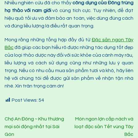
Nhiều nghiên cứu đã cho thấy
công dụng của Đông trùng
hạ thảo với nam giới
vô cùng tích cực. Tuy nhiên, để đạt
hiệu quả tối ưu và đảm bảo an toàn, việc dùng đúng cách
và đúng liều lượng là điều rất quan trọng.
Mong rằng những tổng hợp đầy đủ từ
Đặc sản ngon Tây
Bắc
đã giúp các bạn hiểu rõ được những tác dụng tốt đẹp
của loại thảo dược này đối với sức khỏe của cánh mày râu,
liều lượng và cách sử dụng cũng như những lưu ý quan
trọng. Nếu có nhu cầu mua sản phẩm tươi và khô, hãy liên
hệ với chúng tôi để được gửi sản phẩm về nhận tận nhà
nhé. Xin trân trọng cám ơn!
Post Views:
54
Chợ An Đông ~ Khu thương
Món ngon lợn cắp nách và
mại sôi động nhất tại Sài
loạt đặc sản Tết vùng Tây
Gòn
Bắc