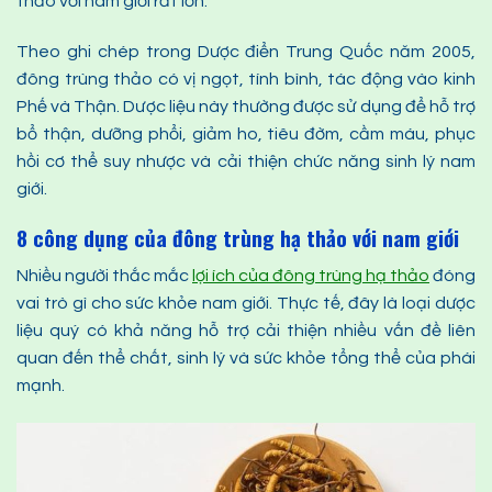
thảo với nam giới rất lớn.
Theo ghi chép trong Dược điển Trung Quốc năm 2005,
đông trùng thảo có vị ngọt, tính bình, tác động vào kinh
Phế và Thận. Dược liệu này thường được sử dụng để hỗ trợ
bổ thận, dưỡng phổi, giảm ho, tiêu đờm, cầm máu, phục
hồi cơ thể suy nhược và cải thiện chức năng sinh lý nam
giới.
8 c
ông dụng của đông trùng hạ thảo với nam giới
Nhiều người thắc mắc
lợi ích
của đông trùng hạ thảo
đóng
vai trò gì cho sức khỏe nam giới. Thực tế, đây là loại dược
liệu quý có khả năng hỗ trợ cải thiện nhiều vấn đề liên
quan đến thể chất, sinh lý và sức khỏe tổng thể của phái
mạnh.