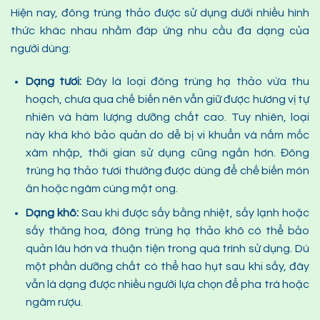
Hiện nay, đông trùng thảo được sử dụng dưới nhiều hình
thức khác nhau nhằm đáp ứng nhu cầu đa dạng của
người dùng:
Dạng tươi:
Đây là loại đông trùng hạ thảo vừa thu
hoạch, chưa qua chế biến nên vẫn giữ được hương vị tự
nhiên và hàm lượng dưỡng chất cao. Tuy nhiên, loại
này khá khó bảo quản do dễ bị vi khuẩn và nấm mốc
xâm nhập, thời gian sử dụng cũng ngắn hơn. Đông
trùng hạ thảo tươi thường được dùng để chế biến món
ăn hoặc ngâm cùng mật ong.
Dạng khô:
Sau khi được sấy bằng nhiệt, sấy lạnh hoặc
sấy thăng hoa, đông trùng hạ thảo khô có thể bảo
quản lâu hơn và thuận tiện trong quá trình sử dụng. Dù
một phần dưỡng chất có thể hao hụt sau khi sấy, đây
vẫn là dạng được nhiều người lựa chọn để pha trà hoặc
ngâm rượu.