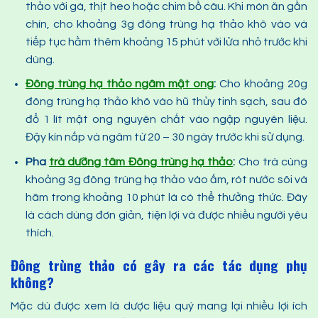
thảo với gà, thịt heo hoặc chim bồ câu. Khi món ăn gần
chín, cho khoảng 3g đông trùng hạ thảo khô vào và
tiếp tục hầm thêm khoảng 15 phút với lửa nhỏ trước khi
dùng.
Đ
ông trùng hạ thảo n
gâm mật ong
:
Cho khoảng 20g
đông trùng hạ thảo khô vào hũ thủy tinh sạch, sau đó
đổ 1 lít mật ong nguyên chất vào ngập nguyên liệu.
Đậy kín nắp và ngâm từ 20 – 30 ngày trước khi sử dụng.
Pha
trà
dưỡng tâm Đông trùng hạ thảo
:
Cho trà cùng
khoảng 3g đông trùng hạ thảo vào ấm, rót nước sôi và
hãm trong khoảng 10 phút là có thể thưởng thức. Đây
là cách dùng đơn giản, tiện lợi và được nhiều người yêu
thích.
Đông trùng thảo có gây
ra các
tác dụng phụ
không?
Mặc dù được xem là dược liệu quý mang lại nhiều lợi ích