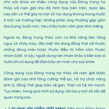
cho sức khỏe và nhiều công dụng của Đông trùng hạ
thảo với nam giới như đã trình bày bên trên, dược liệu
này vẫn có thể gây ra một số tác dụng không mong muốn
ở một vài trường hợp. Những phản ứng thường gặp gồm
đau bụng, buồn nôn, tiêu chảy hoặc cảm giác khô miệng.
Ngoài ra, đông trùng thảo còn có khả năng làm tăng
nguy cơ chảy máu, đặc biệt khi dùng đồng thời với thuốc
chống đông máu hoặc thuốc điều trị trầm cảm thuộc
nhóm SSRI. Vì vậy, người dùng nên tham khảo ý kiến bác sĩ
trước khi sử dụng để đảm bảo an toàn cho sức khỏe.
Công dụng của Đông trùng hạ thảo với nam giới được
đánh giá cao nhờ tăng cường thể lực, hỗ trợ chức năng
sinh lý, đồng thời giúp bảo vệ gan, thận và hệ tim mạch.
Tuy nhiên, trong quá trình sử dụng cần lưu ý một số vấn đề
quan trọng sau:
Lựa chọn sản phẩm chất lượng:
Nên mua đông trùng