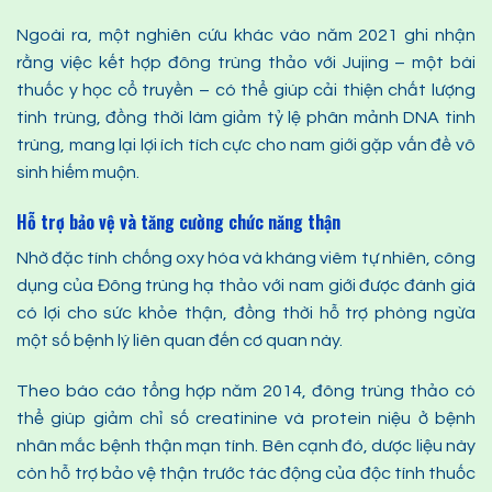
Ngoài ra, một nghiên cứu khác vào năm 2021 ghi nhận
rằng việc kết hợp đông trùng thảo với Jujing – một bài
thuốc y học cổ truyền – có thể giúp cải thiện chất lượng
tinh trùng, đồng thời làm giảm tỷ lệ phân mảnh DNA tinh
trùng, mang lại lợi ích tích cực cho nam giới gặp vấn đề vô
sinh hiếm muộn.
Hỗ trợ bảo vệ và tăng cường chức năng thận
Nhờ đặc tính chống oxy hóa và kháng viêm tự nhiên, công
dụng của Đông trùng hạ thảo với nam giới được đánh giá
có lợi cho sức khỏe thận, đồng thời hỗ trợ phòng ngừa
một số bệnh lý liên quan đến cơ quan này.
Theo báo cáo tổng hợp năm 2014, đông trùng thảo có
thể giúp giảm chỉ số creatinine và protein niệu ở bệnh
nhân mắc bệnh thận mạn tính. Bên cạnh đó, dược liệu này
còn hỗ trợ bảo vệ thận trước tác động của độc tính thuốc