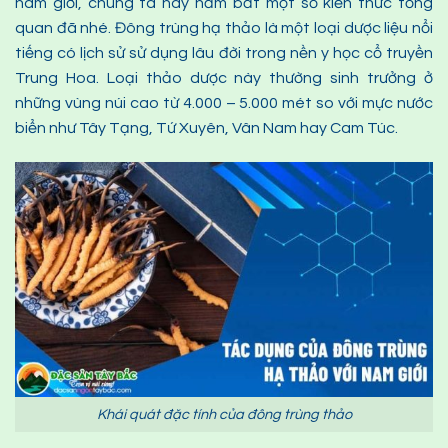
nam giới, chúng ta hãy nắm bắt một số kiến thức tổng
quan đã nhé. Đông trùng hạ thảo là một loại dược liệu nổi
tiếng có lịch sử sử dụng lâu đời trong nền y học cổ truyền
Trung Hoa. Loại thảo dược này thường sinh trưởng ở
những vùng núi cao từ 4.000 – 5.000 mét so với mực nước
biển như Tây Tạng, Tứ Xuyên, Vân Nam hay Cam Túc.
Khái quát đặc tính của đông trùng thảo