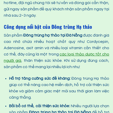
hotline, đội ngũ chúng tôi sẽ tư vấn và đóng gói cẩn thận,
gửi ngay sản phẩm để quý khách nhận sản phẩm ngay tại
nhà sau 2~3 ngày.
Công dụng nổi bật của Đông trùng Hạ thảo
Sản phẩm
Đông trùng hạ thảo
tại Đà Nẵng
được đánh giá
cao nhờ chứa nhiều hoạt chất quý như Cordycepin,
Adenosine, axit amin và nhiều loại vitamin cần thiết cho
cơ thể, đây cũng là một trong
các loại thảo dược tốt cho
người già
, thân thiện sức khỏe. Khi sử dụng đúng cách,
sản phẩm có thể mang lại nhiều lợi ích như:
Hỗ trợ tăng cường sức đề kháng
:
Đông trùng Hạ thảo
giúp cơ thể nâng cao hệ miễn dịch, hỗ trợ cải thiện sức
khỏe và giảm cảm giác mệt mỏi sau thời gian làm việc
căng thẳng.
Bồi bổ cơ thể, cải thiện sức khỏe
:
Nhiều người lựa chọn
sản phẩm
Đông trùng hạ thảo
tại Đà Nẵng
để hỗ trợ