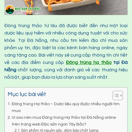
Đông trùng thảo từ lâu đã được biết đến như một loại
dược liệu quý hiếm với nhiều công dụng tuyệt vời cho sức
khỏe. Tại Đà Nẵng, nhu cầu tìm kiếm địa chỉ mua sản
phẩm uy tín, đặc biệt là các kênh bán hàng online, ngày
càng tăng cao. Bài viết này sẽ cung cấp thông tin chi tiết
về các địa điểm cung cấp
Đông trùng hạ thảo
tại Đà
Nẵng
chất lượng, cùng với đánh giá về các thương hiệu
nổi bật, giúp bạn đưa ra lựa chọn sáng suốt nhất.
Mục lục bài viết
Đông trùng Hạ thảo – Dược liệu quý được nhiều người tìm
mua
Vì sao nên mua Đông trùng Hạ thảo tại Đà Nẵng online
trên trang web Đặc sản ngon Tây Bắc?
Sản phẩm rõ nguồn gốc, đảm bảo chất lượng