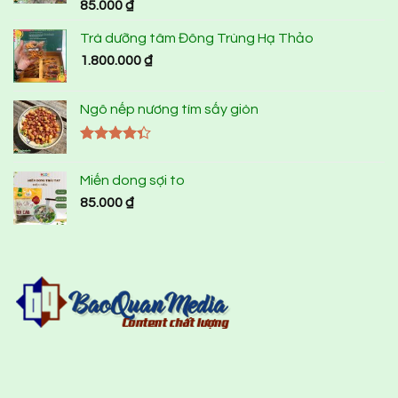
Được
85.000
₫
xếp hạng
4.00
5
Trà dưỡng tâm Đông Trùng Hạ Thảo
sao
1.800.000
₫
Ngô nếp nương tím sấy giòn
Được xếp
hạng
4.33
Miến dong sợi to
5 sao
85.000
₫