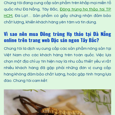
Chúng tôi đang cung cấp sản phẩm trên khắp mọi miền tổ
quốc như Đà Nẵng, Tây Bắc,
Đông trùng hạ thảo tại TP
HCM
, Đà Lạt… Sản phẩm có giấy chứng nhận đảm bảo
chất lượng, khiến khách hàng yên tâm và tin dùng.
Vì sao nên mua Đông trùng Hạ thảo
tại Đà Nẵng
online trên trang web Đặc sản ngon Tây Bắc
?
Chúng tôi là dịch vụ cung cấp các sản phẩm nông sản tại
Việt Nam cho các khách hàng trên toàn quốc. Việc lựa
chọn một địa chỉ uy tín hiện nay là nhu cầu thiết yếu vì rất
nhiều khách hàng đã gặp phải những đơn vị cung cấp
hàng không đảm bảo chất lượng, hoặc gặp tình trạng lựa
đào. Chúng tôi cam kết: