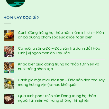
HÔM NAY ĐỌC GÌ?
Canh đông trùng hạ thảo hầm nấm linh chi – Món
ăn bổ dưỡng chăm sóc sức khỏe toàn diện
Cá nướng sông Đà – Đặc sản trứ danh đất Hòa
Bình | Vị ngon món ăn Tây Bắc
Khác biệt giữa đông trùng hạ thảo tự nhiên và
nuôi trồng nhân tạo
Bánh gio mật mía Bắc Kạn – Đặc sản dân tộc Tày
mang hương vị mộc mạc khó quên
Quá trình phát triển của Đông trùng hạ thảo
ngoài tự nhiên và trong phòng thí nghiệm