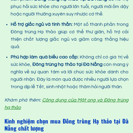
phục hồi sức khỏe cho người lớn tuổi, người mới ốm dậy
hoặc người thường xuyên suy nhược cơ thể.
Hỗ trợ giấc ngủ và tinh thần
:
Một số thành phần trong
Đông trùng Hạ thảo giúp cơ thể thư giãn, hỗ trợ cải
thiện chất lượng giấc ngủ và giảm căng thẳng hiệu
quả.
Phù hợp làm quà biếu cao cấp
:
Không chỉ có giá trị về
sức khỏe,
Đông trùng hạ thảo
tại Đà Nẵng
còn mang ý
nghĩa về sự quan tâm và lời chúc sức khỏe dành cho
người nhận. Đây là món quà được nhiều người lựa chọn
trong dịp lễ Tết, sinh nhật hoặc thăm hỏi người thân.
Khám phá thêm:
Công dụng của Mật ong và Đông trùng
hạ thảo
Kinh nghiệm chọn mua Đông trùng Hạ thảo tại Đà
Nẵng chất lượng