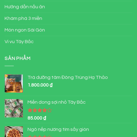
Hướng dẫn nấu ăn
Khám phá 3 miền
Món ngon Sài Gòn
Vi vu Tây Bắc
SẢN PHẨM
Trà dưỡng tâm Đông Trùng Hạ Thảo
1.800.000
₫
Miến dong sợi nhỏ Tây Bắc
Được
85.000
₫
xếp hạng
4.00
5
Ngô nếp nương tím sấy giòn
sao