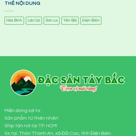
THẺ NỘI DUNG
Hòa Bình
Lào Cai
Sơn La
Yên Bái
Điện Biên
Miến dong sợi to
Sản phẩm từ thiên nhiên
Ship tận nơi tại TP. HCM!
Sx tại: Thôn Thanh An, xã Đồi Cao, tỉnh Điện Biên.