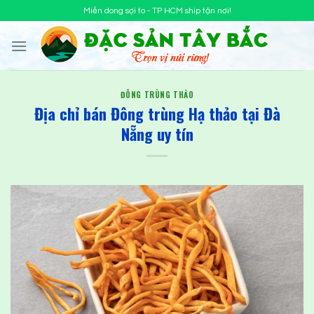
Chuyển
Miến dong sợi to - TP HCM ship tận nơi!
đến
nội
dung
ĐÔNG TRÙNG THẢO
Địa chỉ bán Đông trùng Hạ thảo tại Đà
Nẵng uy tín