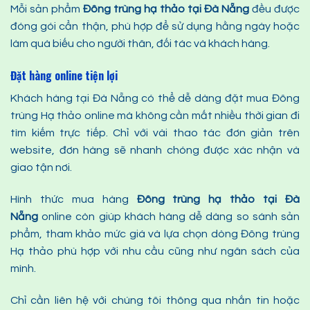
Mỗi sản phẩm
Đông trùng hạ thảo
tại Đà Nẵng
đều được
đóng gói cẩn thận, phù hợp để sử dụng hằng ngày hoặc
làm quà biếu cho người thân, đối tác và khách hàng.
Đặt hàng online tiện lợi
Khách hàng tại Đà Nẵng có thể dễ dàng đặt mua Đông
trùng Hạ thảo online mà không cần mất nhiều thời gian đi
tìm kiếm trực tiếp. Chỉ với vài thao tác đơn giản trên
website, đơn hàng sẽ nhanh chóng được xác nhận và
giao tận nơi.
Hình thức mua hàng
Đông trùng hạ thảo
tại Đà
Nẵng
online còn giúp khách hàng dễ dàng so sánh sản
phẩm, tham khảo mức giá và lựa chọn dòng Đông trùng
Hạ thảo phù hợp với nhu cầu cũng như ngân sách của
mình.
Chỉ cần liên hệ với chúng tôi thông qua nhắn tin hoặc