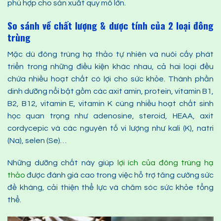
phù hợp cho sản xuất quy mô lớn.
So sánh về chất lượng & dược tính của 2 loại đông
trùng
Mặc dù đông trùng hạ thảo tự nhiên và nuôi cấy phát
triển trong những điều kiện khác nhau, cả hai loại đều
chứa nhiều hoạt chất có lợi cho sức khỏe. Thành phần
dinh dưỡng nổi bật gồm các axit amin, protein, vitamin B1,
B2, B12, vitamin E, vitamin K cùng nhiều hoạt chất sinh
học quan trọng như adenosine, steroid, HEAA, axit
cordycepic và các nguyên tố vi lượng như kali (K), natri
(Na), selen (Se)…
Những dưỡng chất này giúp
lợi ích của đông trùng hạ
thảo
được đánh giá cao trong việc hỗ trợ tăng cường sức
đề kháng, cải thiện thể lực và chăm sóc sức khỏe tổng
thể.