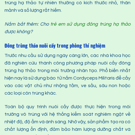
trùng hạ thảo tự nhiên thường có kích thước nhỏ, thân
mảnh và số lượng rất hiếm.
Nắm bắt thêm: Cho
trẻ em sử dụng đông trùng hạ thảo
được không?
Đông trùng thảo nuôi cấy trong phòng thí nghiệm
Trước nhu cầu sử dụng ngày càng lớn, các nhà khoa học
đã nghiên cứu thành công phương pháp nuôi cấy đông
trùng hạ thảo trong môi trường nhân tạo. Phổ biến nhất
hiện nay là sử dụng bào tử nấm Cordyceps Militaris để cấy
vào các vật chủ như nhộng tằm, ve sầu, sâu non hoặc
các loại côn trùng khác.
Toàn bộ quy trình nuôi cấy được thực hiện trong môi
trường vô trùng với hệ thống kiểm soát nghiêm ngặt về
nhiệt độ, độ ẩm và ánh sáng. Nhờ vậy, sản phẩm tạo ra có
chất lượng ổn định, đảm bảo hàm lượng dưỡng chất và