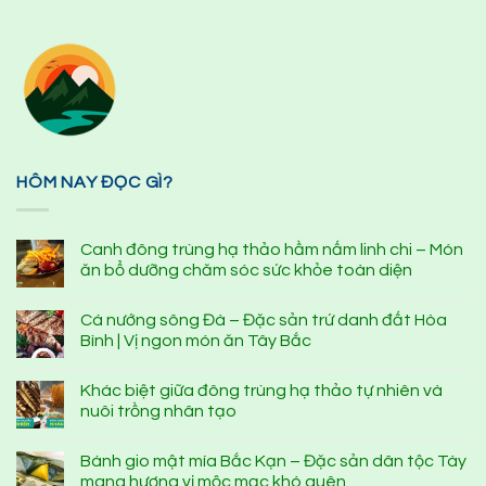
HÔM NAY ĐỌC GÌ?
Canh đông trùng hạ thảo hầm nấm linh chi – Món
ăn bổ dưỡng chăm sóc sức khỏe toàn diện
Cá nướng sông Đà – Đặc sản trứ danh đất Hòa
Bình | Vị ngon món ăn Tây Bắc
Khác biệt giữa đông trùng hạ thảo tự nhiên và
nuôi trồng nhân tạo
Bánh gio mật mía Bắc Kạn – Đặc sản dân tộc Tày
mang hương vị mộc mạc khó quên