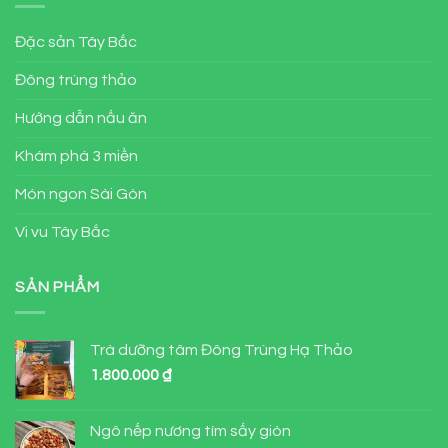
Đặc sản Tây Bắc
Đông trùng thảo
Hướng dẫn nấu ăn
Khám phá 3 miền
Món ngon Sài Gòn
Vi vu Tây Bắc
SẢN PHẨM
Trà dưỡng tâm Đông Trùng Hạ Thảo
1.800.000
₫
Ngô nếp nương tím sấy giòn