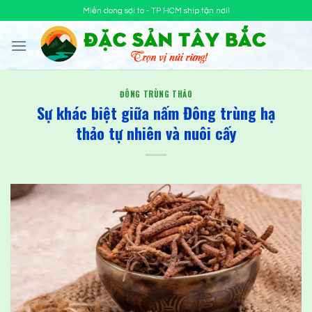
Chuyển
Miến dong sợi to - TP HCM ship tận nơi!
đến
nội
dung
ĐÔNG TRÙNG THẢO
Sự khác biệt giữa nấm Đông trùng hạ
thảo tự nhiên và nuôi cấy