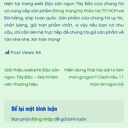
Hiện tại trang web Đặc sản ngon Tây Bắc của chúng tôi
có cung cấp sản phẩm
Đông trùng hạ thảo tại TP HCM
và
Đà Nẵng, ship toàn quốc. Sản phẩm của chúng tôi uy tín,
chất lượng, giữ trọn phẩm chất, vì vậy nếu bạn có nhu
cầu, chỉ cần liên hệ trực tiếp để chúng tôi gửi sản phẩm về
tận nhé nhé. Xin trân trọng!
Post Views:
69
Giới thiệu website Đặc sản
Miến dong thái tay sợi to làm
ngon Tây Bắc – Giá trị làm
món gì ngon? Cách nấu 11
nên thương hiệu
món ăn ngon bổ
Để lại một bình luận
Bạn phải
đăng nhập
để gửi bình luận.