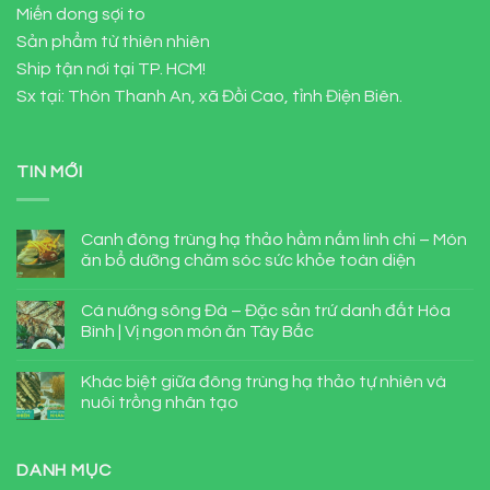
Miến dong sợi to
Sản phẩm từ thiên nhiên
Ship tận nơi tại TP. HCM!
Sx tại: Thôn Thanh An, xã Đồi Cao, tỉnh Điện Biên.
TIN MỚI
Canh đông trùng hạ thảo hầm nấm linh chi – Món
ăn bổ dưỡng chăm sóc sức khỏe toàn diện
Cá nướng sông Đà – Đặc sản trứ danh đất Hòa
Bình | Vị ngon món ăn Tây Bắc
Khác biệt giữa đông trùng hạ thảo tự nhiên và
nuôi trồng nhân tạo
DANH MỤC