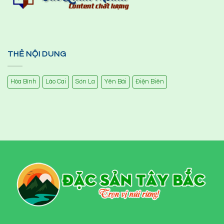
THẺ NỘI DUNG
Hòa Bình
Lào Cai
Sơn La
Yên Bái
Điện Biên