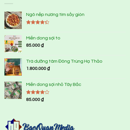
Ngô nếp nương tím sấy giòn
Được xếp
hạng
4.33
Miến dong sợi to
5 sao
85.000
₫
Trà dưỡng tâm Đông Trùng Hạ Thảo
1.800.000
₫
Miến dong sợi nhỏ Tây Bắc
Được
85.000
₫
xếp hạng
4.00
5
sao