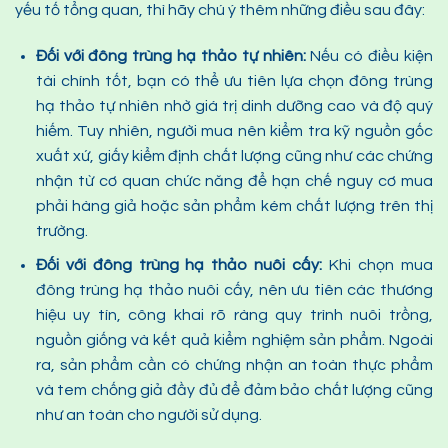
yếu tố tổng quan, thì hãy chú ý thêm những điều sau đây:
Đối với đông trùng hạ thảo tự nhiên:
Nếu có điều kiện
tài chính tốt, bạn có thể ưu tiên lựa chọn đông trùng
hạ thảo tự nhiên nhờ giá trị dinh dưỡng cao và độ quý
hiếm. Tuy nhiên, người mua nên kiểm tra kỹ nguồn gốc
xuất xứ, giấy kiểm định chất lượng cũng như các chứng
nhận từ cơ quan chức năng để hạn chế nguy cơ mua
phải hàng giả hoặc sản phẩm kém chất lượng trên thị
trường.
Đối với đông trùng hạ thảo nuôi cấy:
Khi chọn mua
đông trùng hạ thảo nuôi cấy, nên ưu tiên các thương
hiệu uy tín, công khai rõ ràng quy trình nuôi trồng,
nguồn giống và kết quả kiểm nghiệm sản phẩm. Ngoài
ra, sản phẩm cần có chứng nhận an toàn thực phẩm
và tem chống giả đầy đủ để đảm bảo chất lượng cũng
như an toàn cho người sử dụng.