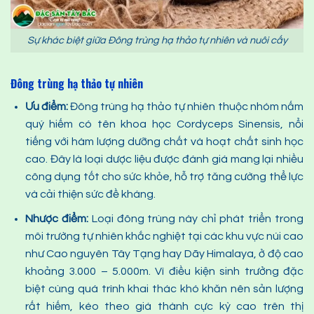
Sự khác biệt giữa Đông trùng hạ thảo tự nhiên và nuôi cấy
Đông trùng hạ thảo tự nhiên
Ưu điểm:
Đông trùng hạ thảo tự nhiên thuộc nhóm nấm
quý hiếm có tên khoa học Cordyceps Sinensis, nổi
tiếng với hàm lượng dưỡng chất và hoạt chất sinh học
cao. Đây là loại dược liệu được đánh giá mang lại nhiều
công dụng tốt cho sức khỏe, hỗ trợ tăng cường thể lực
và cải thiện sức đề kháng.
Nhược điểm:
Loại đông trùng này chỉ phát triển trong
môi trường tự nhiên khắc nghiệt tại các khu vực núi cao
như Cao nguyên Tây Tạng hay Dãy Himalaya, ở độ cao
khoảng 3.000 – 5.000m. Vì điều kiện sinh trưởng đặc
biệt cùng quá trình khai thác khó khăn nên sản lượng
rất hiếm, kéo theo giá thành cực kỳ cao trên thị