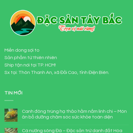
Miến dong sợi to
Sản phẩm từ thiên nhiên
Ship tận nơi tại TP. HCM!
Sx tại: Thôn Thanh An, xã Đồi Cao, tỉnh Điện Biên.
TIN MỚI
Canh đông trùng hạ thảo hầm nấm linh chi – Món
ăn bổ dưỡng chăm sóc sức khỏe toàn diện
Cá nướng sông Đà – Đặc sản trứ danh đất Hòa