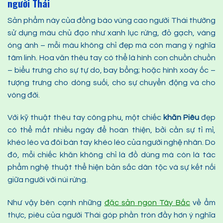
người Thái
Sản phẩm này của đồng bào vùng cao người Thái thường
sử dụng màu chủ đạo như xanh lục rừng, đỏ gạch, vàng
óng ánh – mỗi màu không chỉ đẹp mà còn mang ý nghĩa
tâm linh. Hoa văn thêu tay có thể là hình con chuồn chuồn
– biểu trưng cho sự tự do, bay bổng; hoặc hình xoáy ốc –
tượng trưng cho dòng suối, cho sự chuyển động và cho
vòng đời.
Với kỹ thuật thêu tay công phu, một chiếc
khăn
P
iêu
đẹp
có thể mất nhiều ngày để hoàn thiện, bởi cần sự tỉ mỉ,
khéo léo và đôi bàn tay khéo léo của người nghệ nhân. Do
đó, mỗi chiếc khăn không chỉ là đồ dùng mà còn là tác
phẩm nghệ thuật thể hiện bản sắc dân tộc và sự kết nối
giữa người với núi rừng.
Như vậy bên cạnh những
đặc sản ngon Tây Bắc
về ẩm
thực, piêu của người Thái góp phần tròn đầy hơn ý nghĩa