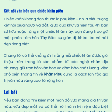
Kết nối văn
hóa
qua chiếc khăn piêu
Chiếc khăn không đơn thuần là phụ kiện – nó là biểu tượng
kết nối giữa người và đất, giữa quá khứ và hiện tại. Khi bạn
sở hữu hoặc tặng một chiếc khăn này, bạn đang trao gửi
một phần tâm hồn Tây Bắc: sự giản dị, khéo léo và nét
đẹp riêng biệt.
Chúng tôi có thể khẳng định rằng mỗi chiếc khăn được giới
thiệu trên trang là sản phẩm từ các nghệ nhân địa
phương, giữ trọn hồn văn hóa và đảm bảo chất lượng. Việc
phổ biến thông tin về
khăn
P
iêu
cũng là cách lan tỏa giá
trị văn hóa vùng cao tới rộng hơn.
Lời kết
Nếu bạn đang tìm kiếm một món đồ vừa mang giá trị văn
hóa, vừa đẹp mắt và có thể trở thành kỷ niệm đặc biệt