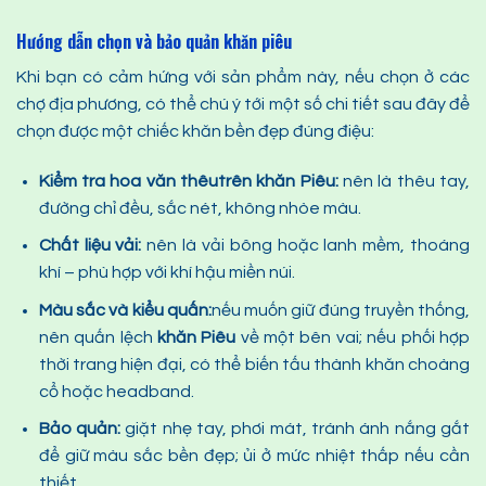
Hướng dẫn chọn và bảo quản khăn piêu
Khi bạn có cảm hứng với sản phẩm này, nếu chọn ở các
chợ địa phương, có thể chú ý tới một số chi tiết sau đây để
chọn được một chiếc khăn bền đẹp đúng điệu:
Kiểm tra hoa văn thêu
trên
khăn
P
iêu
:
nên là thêu tay,
đường chỉ đều, sắc nét, không nhòe màu.
Chất liệu vải:
nên là vải bông hoặc lanh mềm, thoáng
khí – phù hợp với khí hậu miền núi.
Màu sắc và kiểu quấn:
nếu muốn giữ đúng truyền thống,
nên quấn lệch
khăn
P
iêu
về một bên vai; nếu phối hợp
thời trang hiện đại, có thể biến tấu thành khăn choàng
cổ hoặc headband.
Bảo quản:
giặt nhẹ tay, phơi mát, tránh ánh nắng gắt
để giữ màu sắc bền đẹp; ủi ở mức nhiệt thấp nếu cần
thiết.