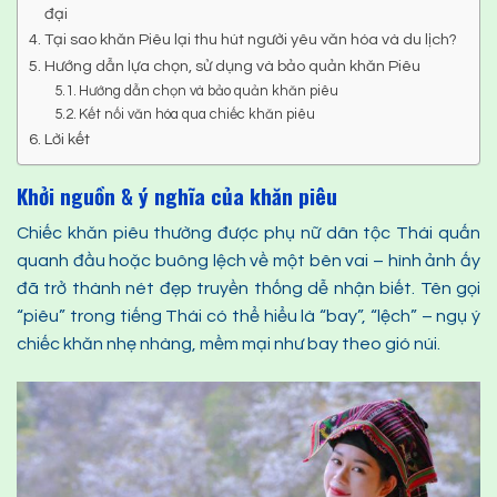
đại
Tại sao khăn Piêu lại thu hút người yêu văn hóa và du lịch?
Hướng dẫn lựa chọn, sử dụng và bảo quản khăn Piêu
Hướng dẫn chọn và bảo quản khăn piêu
Kết nối văn hóa qua chiếc khăn piêu
Lời kết
Khởi nguồn & ý nghĩa của khăn piêu
Chiếc khăn piêu thường được phụ nữ dân tộc Thái quấn
quanh đầu hoặc buông lệch về một bên vai – hình ảnh ấy
đã trở thành nét đẹp truyền thống dễ nhận biết. Tên gọi
“piêu” trong tiếng Thái có thể hiểu là “bay”, “lệch” – ngụ ý
chiếc khăn nhẹ nhàng, mềm mại như bay theo gió núi.