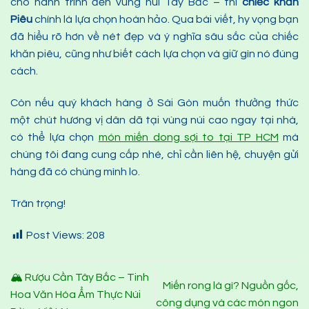
cho hành trình đến vùng núi Tây Bắc – thì
chiếc
khăn
P
iêu
chính là lựa chọn hoàn hảo. Qua bài viết, hy vọng bạn
đã hiểu rõ hơn về nét đẹp và ý nghĩa sâu sắc của chiếc
khăn piêu, cũng như biết cách lựa chọn và giữ gìn nó đúng
cách.
Còn nếu quý khách hàng ở Sài Gòn muốn thưởng thức
một chút hương vị dân dã tại vùng núi cao ngay tại nhà,
có thể lựa chọn
món miến dong sợi to tại TP HCM
mà
chúng tôi đang cung cấp nhé, chỉ cần liên hệ, chuyện gửi
hàng đã có chúng mình lo.
Trân trọng!
Post Views:
208
🏔 Rượu Cần Tây Bắc – Tinh
Miến rong là gì? Nguồn gốc,
Hoa Văn Hóa Ẩm Thực Núi
công dụng và các món ngon