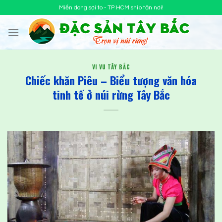
Chuyển
Miến dong sợi to - TP HCM ship tận nơi!
đến
nội
dung
VI VU TÂY BẮC
Chiếc khăn Piêu – Biểu tượng văn hóa
tinh tế ở núi rừng Tây Bắc