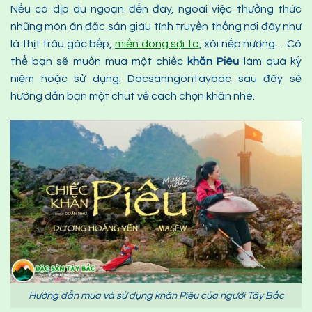
Nếu có dịp du ngoạn đến đây, ngoài việc thưởng thức
những món ăn đặc sản giàu tính truyền thống nơi đây như
là thịt trâu gác bếp,
miến dong sợi to
, xôi nếp nương… Có
thể bạn sẽ muốn mua một chiếc
khăn
P
iêu
làm quà kỷ
niệm hoặc sử dụng. Dacsanngontaybac sau đây sẽ
hướng dẫn bạn một chút về cách chọn khăn nhé.
Hướng dẫn mua và sử dụng khăn Piêu của người Tây Bắc