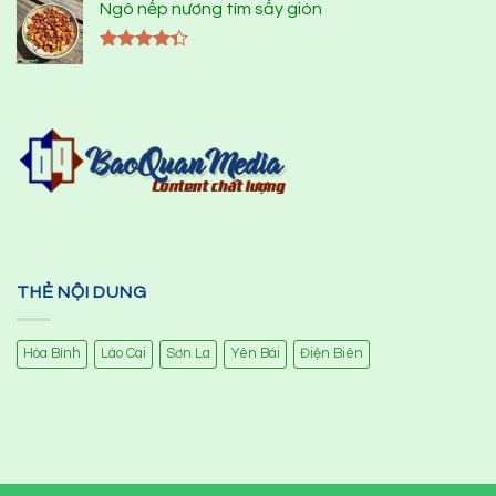
Ngô nếp nương tím sấy giòn
Được xếp
hạng
4.33
5 sao
THẺ NỘI DUNG
Hòa Bình
Lào Cai
Sơn La
Yên Bái
Điện Biên