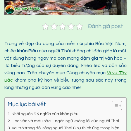
Đánh giá post
Trong vẻ đẹp đa dạng của miền núi phía Bắc Việt Nam,
chiếc
khăn
P
iêu
của người Thái không chỉ đơn giản là một
vật dùng hàng ngày mà còn mang đậm giá trị văn hóa –
là biểu tượng của sự duyên dáng, khéo léo và bản sắc
vùng cao. Trên chuyên mục Cùng chuyên mục
Vi vu
Tây
Bắc
khám phá kỹ hơn về biểu tượng sâu sắc này trong
lòng những người dân vùng cao nhé!
Mục lục bài viết
Khởi nguồn & ý nghĩa của khăn piêu
Hoa văn và màu sắc – ngôn ngữ không lời của người Thái
Vai trò trong đời sống người Thái & sự thích ứng trong hiện