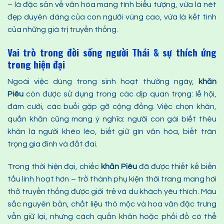
– là đặc sản về văn hóa mang tính biểu tượng, vừa là nét
đẹp duyên dáng của con người vùng cao, vừa là kết tinh
của những giá trị truyền thống.
Vai trò trong đời sống người Thái & sự thích ứng
trong hiện đại
Ngoài việc dùng trong sinh hoạt thường ngày,
khăn
P
iêu
còn được sử dụng trong các dịp quan trọng: lễ hội,
đám cưới, các buổi gặp gỡ cộng đồng. Việc chọn khăn,
quấn khăn cũng mang ý nghĩa: người con gái biết thêu
khăn là người khéo léo, biết giữ gìn văn hóa, biết trân
trọng gia đình và đất đai.
Trong thời hiện đại, chiếc
khăn
P
iêu
đã được thiết kế biến
tấu linh hoạt hơn – trở thành phụ kiện thời trang mang hơi
thở truyền thống được giới trẻ và du khách yêu thích. Màu
sắc nguyên bản, chất liệu thô mộc và hoa văn đặc trưng
vẫn giữ lại, nhưng cách quấn khăn hoặc phối đồ có thể