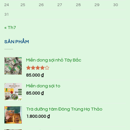
24
25
26
27
28
29
30
31
« Th7
SẢN PHẨM
Miến dong sợi nhỏ Tây Bắc
Được
85.000
₫
xếp hạng
4.00
5
Miến dong sợi to
sao
85.000
₫
Trà dưỡng tâm Đông Trùng Hạ Thảo
1.800.000
₫