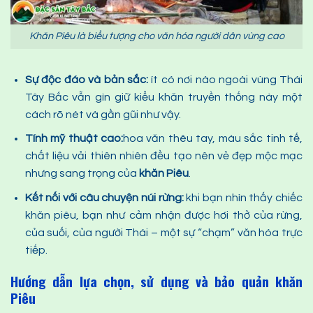
Khăn Piêu là biểu tượng cho văn hóa người dân vùng cao
Sự độc đáo và bản sắc:
ít có nơi nào ngoài vùng Thái
Tây Bắc vẫn gìn giữ kiểu khăn truyền thống này một
cách rõ nét và gần gũi như vậy.
Tính mỹ thuật cao:
hoa văn thêu tay, màu sắc tinh tế,
chất liệu vải thiên nhiên đều tạo nên vẻ đẹp mộc mạc
nhưng sang trọng của
khăn
P
iêu
.
Kết nối với câu chuyện núi rừng:
khi bạn nhìn thấy chiếc
khăn piêu, bạn như cảm nhận được hơi thở của rừng,
của suối, của người Thái – một sự “chạm” văn hóa trực
tiếp.
Hướng dẫn lựa chọn, sử dụng và bảo quản khăn
Piêu