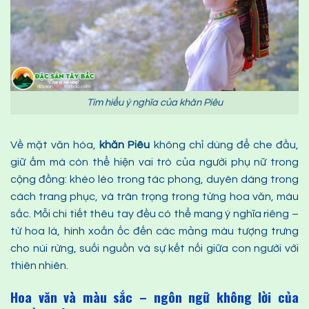
Tìm hiểu ý nghĩa của khăn Piêu
Về mặt văn hóa,
khăn
P
iêu
không chỉ dùng để che đầu,
giữ ấm mà còn thể hiện vai trò của người phụ nữ trong
cộng đồng: khéo léo trong tác phong, duyên dáng trong
cách trang phục, và trân trọng trong từng hoa văn, màu
sắc. Mỗi chi tiết thêu tay đều có thể mang ý nghĩa riêng –
từ hoa lá, hình xoắn ốc đến các mảng màu tượng trưng
cho núi rừng, suối nguồn và sự kết nối giữa con người với
thiên nhiên.
Hoa văn và màu sắc – ngôn ngữ không lời của