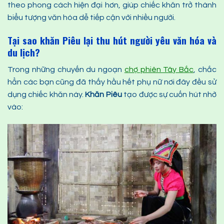
theo phong cách hiện đại hơn, giúp chiếc khăn trở thành
biểu tượng văn hóa dễ tiếp cận với nhiều người.
Tại sao khăn
P
iêu lại thu hút người yêu văn hóa và
du lịch?
Trong những chuyến du ngoạn
chợ phiên Tây Bắ
c
, chắc
hẳn các bạn cũng đã thấy hầu hết phụ nữ nơi đây đều sử
dụng chiếc khăn này.
Khăn
P
iêu
tạo được sự cuốn hút nhờ
vào: