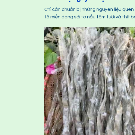
Chỉ cần chuẩn bị những nguyên liệu quen
tô miến dong sợi to nấu tôm tươi và thịt 