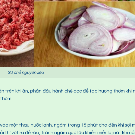
Sơ chế nguyên liệu
lên trên khi ăn, phần đầu hành chẻ dọc để tạo hương thơm khi 
 thơm.
vào một thau nước lạnh, ngâm trong 15 phút cho đến khi sợi 
 thì vớt ra để ráo, tránh ngâm quá lâu khiến miến bị nát khi nấ