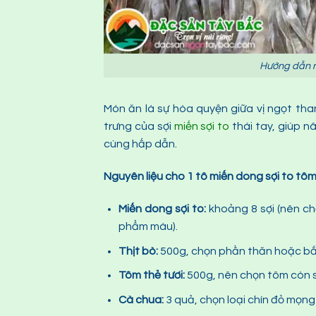
Hướng dẫn nấ
Món ăn là sự hòa quyện giữa vị ngọt tha
trưng của sợi
miến sợi to
thái tay, giúp n
cùng hấp dẫn.
Nguyên liệu cho 1 tô miến dong sợi to tôm 
Miến dong sợi to:
khoảng 8 sợi (nên ch
phẩm màu).
Thịt bò:
500g, chọn phần thăn hoặc bắp
Tôm thẻ tươi:
500g, nên chọn tôm còn s
Cà chua:
3 quả, chọn loại chín đỏ mọn