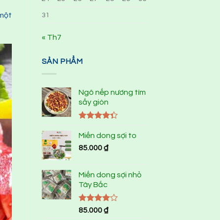
 một
31
« Th7
SẢN PHẨM
Ngô nếp nương tím
sấy giòn
Được xếp
hạng
4.33
Miến dong sợi to
5 sao
85.000
₫
Miến dong sợi nhỏ
Tây Bắc
Được
85.000
₫
xếp hạng