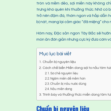
tròn và mềm dẻo, sợi miến này không chỉ
trưng khó quên khi thưởng thức. Nhờ có b
trở nên đậm đà, thơm ngon và hấp dẫn hơn
bị nát, mang lại cảm giác “đã miệng” cho 
Hôm nay, Đặc sản ngon Tây Bắc sẽ hướng
món ăn đơn giản nhưng cực kỳ đưa cơm v
Mục lục bài viết
Chuẩn bị nguyên liệu
Cách chế biến Miến dong sợi to nấu tôm tươi
Sơ chế nguyên liệu
Ngâm miến để mềm hơn
Chuẩn bị nấu nước dùng
Nấu miến dong
Trình bày và thưởng thức miến dong tôm tươ
Chuẩn bị nguyên liệu