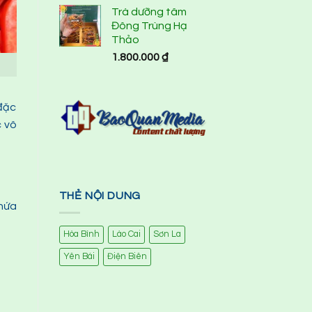
4.00
5
Trà dưỡng tâm
sao
Đông Trùng Hạ
Thảo
1.800.000
₫
 đặc
c vô
THẺ NỘI DUNG
chứa
Hòa Bình
Lào Cai
Sơn La
Yên Bái
Điện Biên