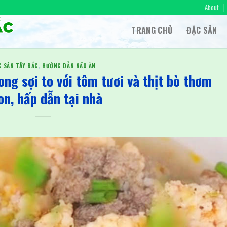
About
TRANG CHỦ
ĐẶC SẢN
C SẢN TÂY BẮC
,
HƯỚNG DẪN NẤU ĂN
ng sợi to với tôm tươi và thịt bò thơm
on, hấp dẫn tại nhà