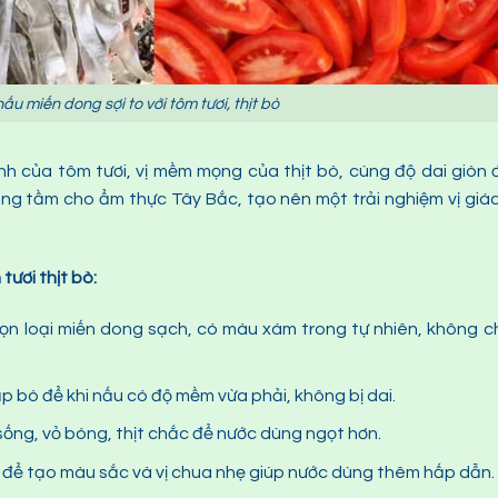
u miến dong sợi to với tôm tươi, thịt bò
nh của tôm tươi, vị mềm mọng của thịt bò, cùng độ dai giòn
âng tầm cho ẩm thực Tây Bắc, tạo nên một trải nghiệm vị giá
tươi thịt bò:
ọn loại miến dong sạch, có màu xám trong tự nhiên, không 
 bò để khi nấu có độ mềm vừa phải, không bị dai.
ống, vỏ bóng, thịt chắc để nước dùng ngọt hơn.
g để tạo màu sắc và vị chua nhẹ giúp nước dùng thêm hấp dẫn.