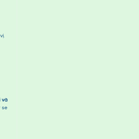
ị.
i và
y se