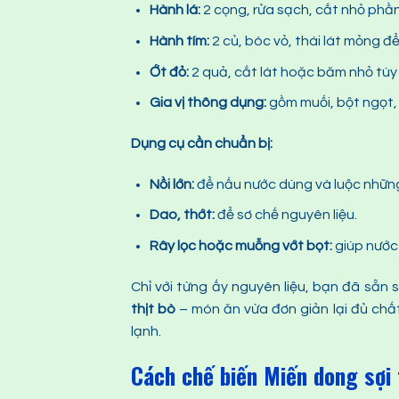
Hành lá:
2 cọng, rửa sạch, cắt nhỏ phần
Hành tím:
2 củ, bóc vỏ, thái lát mỏng đ
Ớt đỏ:
2 quả, cắt lát hoặc băm nhỏ tùy
Gia vị thông dụng:
gồm muối, bột ngọt,
Dụng cụ cần chuẩn bị:
Nồi lớn:
để nấu nước dùng và luộc những 
Dao, thớt:
để sơ chế nguyên liệu.
Rây lọc hoặc muỗng vớt bọt:
giúp nước
Chỉ với từng ấy nguyên liệu, bạn đã sẵn
thịt bò
– món ăn vừa đơn giản lại đủ chấ
lạnh.
Cách chế biến Miến dong sợi 