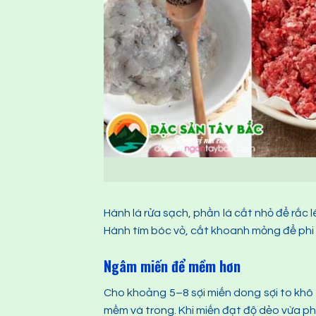
Hành lá rửa sạch, phần lá cắt nhỏ để rắc 
Hành tím bóc vỏ, cắt khoanh mỏng để phi
Ngâm miến để mềm hơn
Cho khoảng 5–8 sợi miến dong sợi to khô 
mềm và trong. Khi miến đạt độ dẻo vừa phải