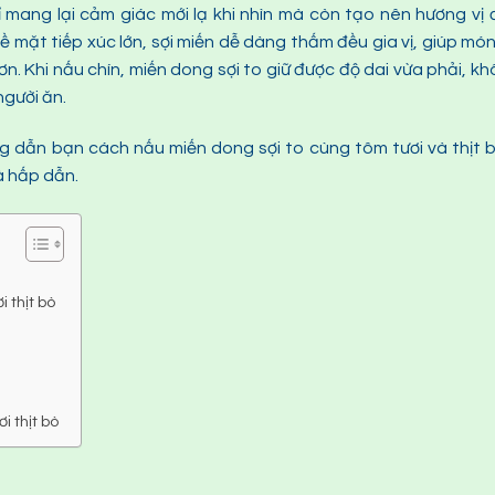
 mang lại cảm giác mới lạ khi nhìn mà còn tạo nên hương vị
ề mặt tiếp xúc lớn, sợi miến dễ dàng thấm đều gia vị, giúp mó
. Khi nấu chín, miến dong sợi to giữ được độ dai vừa phải, k
người ăn.
 dẫn bạn cách nấu miến dong sợi to cùng tôm tươi và thịt 
à hấp dẫn.
 thịt bò
i thịt bò