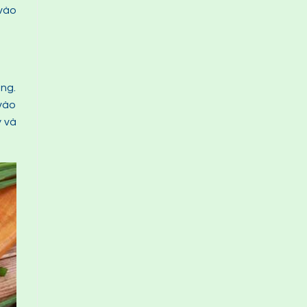
vào
ùng.
 vào
y và