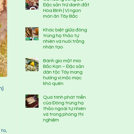
Đặc sản trứ danh đất
Hòa Bình | Vị ngon
món ăn Tây Bắc
Khác biệt giữa đông
trùng hạ thảo tự
nhiên và nuôi trồng
nhân tạo
Bánh gio mật mía
Bắc Kạn – Đặc sản
dân tộc Tày mang
hương vị mộc mạc
khó quên
n)
Quá trình phát triển
của Đông trùng hạ
thảo ngoài tự nhiên
và trong phòng thí
nghiệm
 to,