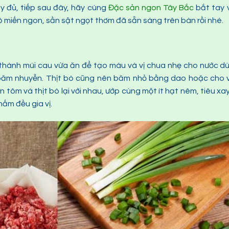
y đủ, tiếp sau đây, hãy cùng
Đặc sản ngon Tây Bắc
bắt tay 
ô miến ngon, sần sật ngọt thơm đã sẵn sàng trên bàn rồi nhé.
t thành múi cau vừa ăn để tạo màu và vị chua nhẹ cho nước d
rồi băm nhuyễn. Thịt bò cũng nên băm nhỏ bằng dao hoặc cho
ộn tôm và thịt bò lại với nhau, ướp cùng một ít hạt nêm, tiêu xa
hấm đều gia vị.