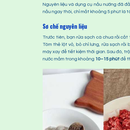
Nguyên liệu và dụng cụ nấu nướng đã đầ
nấu ngay thôi, chỉ mất khoảng 5 phút là t
Sơ chế nguyên liệu
Trước tiên, bạn rửa sạch cà chua rồi cắ
Tôm thẻ lột vỏ, bỏ chỉ lưng, rửa sạch 
máy xay để tiết kiệm thời gian. Sau đó, tr
nước mắm trong khoảng
10–15 phút
để t