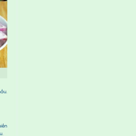
nấu.
miến
u.