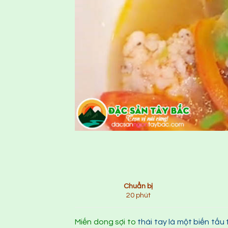
Chuẩn bị
20 phút
Miến dong sợi to
thái tay là một biến tấu 