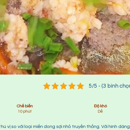
5/5 - (3 bình chọ
Chế biến
Độ khó
10 phút
Dễ
thú vị so với loại miến dong sợi nhỏ truyền thống. Với hình dáng