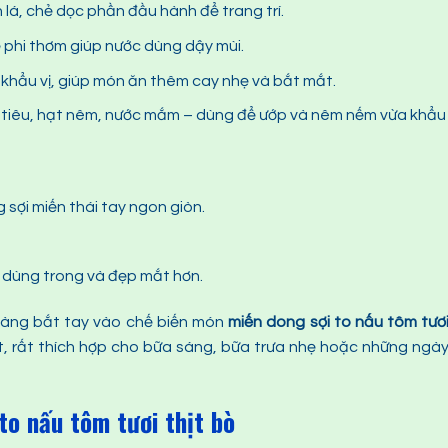
 lá, chẻ dọc phần đầu hành để trang trí.
ể phi thơm giúp nước dùng dậy mùi.
 khẩu vị, giúp món ăn thêm cay nhẹ và bắt mắt.
 tiêu, hạt nêm, nước mắm – dùng để ướp và nêm nếm vừa khẩu v
sợi miến thái tay ngon giòn.
 dùng trong và đẹp mắt hơn.
 sàng bắt tay vào chế biến món
miến dong sợi to nấu tôm tươ
t, rất thích hợp cho bữa sáng, bữa trưa nhẹ hoặc những ngà
to nấu tôm tươi thịt bò