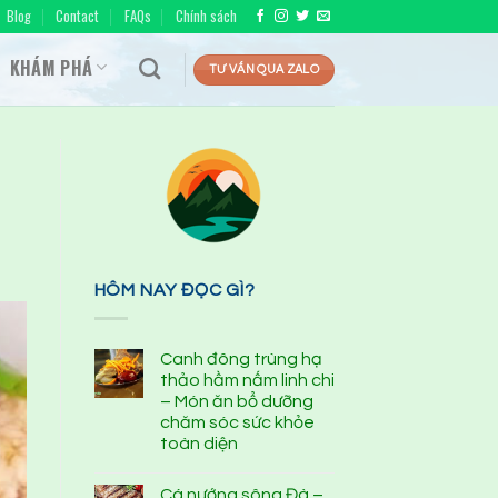
Blog
Contact
FAQs
Chính sách
KHÁM PHÁ
TƯ VẤN QUA ZALO
HÔM NAY ĐỌC GÌ?
Canh đông trùng hạ
thảo hầm nấm linh chi
– Món ăn bổ dưỡng
chăm sóc sức khỏe
toàn diện
Cá nướng sông Đà –